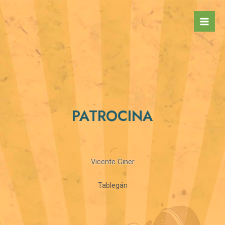
Ir
Mai
al
Men
contenido
PATROCINA
Vicente Giner
Tablegán