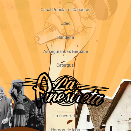
Casal Popular el Cabasset
Odec
Sandemi
Assegurances Bernabé
Caterguai
La finestreta
Hornos de leña