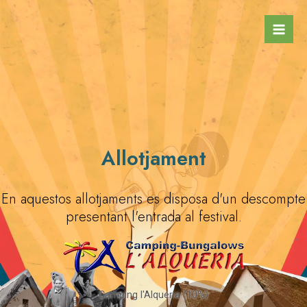
Ir
Mai
al
Men
contenido
Allotjament
En aquestos allotjaments es disposa d'un descompte
presentant l'entrada al festival.
Camping l'Alqueria (10%)