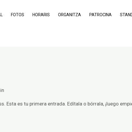
AL
FOTOS
HORARIS
ORGANITZA
PATROCINA
STAN
in
 Esta es tu primera entrada. Edítala o bórrala, ¡luego empie