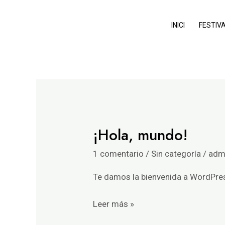
Ir
al
INICI
FESTIV
contenido
¡Hola, mundo!
¡Hola,
mundo!
1 comentario
/
Sin categoría
/
adm
Te damos la bienvenida a WordPress.
Leer más »