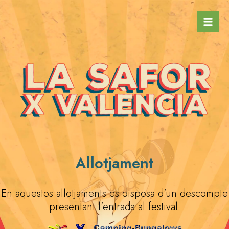
Ir
Mai
al
Men
contenido
Allotjament
En aquestos allotjaments es disposa d'un descompte
presentant l'entrada al festival.